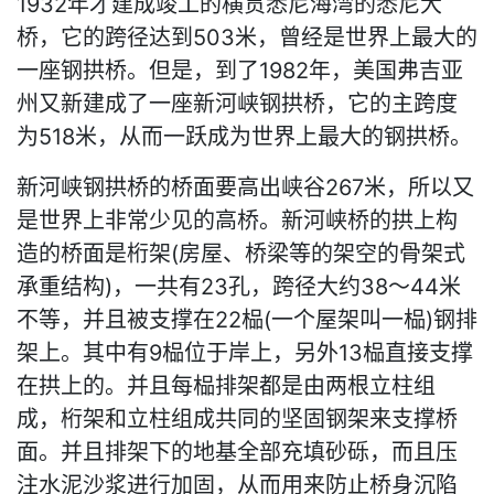
1932年才建成竣工的横贯悉尼海湾的悉尼大
桥，它的跨径达到503米，曾经是世界上最大的
一座钢拱桥。但是，到了1982年，美国弗吉亚
州又新建成了一座新河峡钢拱桥，它的主跨度
为518米，从而一跃成为世界上最大的钢拱桥。
新河峡钢拱桥的桥面要高出峡谷267米，所以又
是世界上非常少见的高桥。新河峡桥的拱上构
造的桥面是桁架(房屋、桥梁等的架空的骨架式
承重结构)，一共有23孔，跨径大约38～44米
不等，并且被支撑在22榀(一个屋架叫一榀)钢排
架上。其中有9榀位于岸上，另外13榀直接支撑
在拱上的。并且每榀排架都是由两根立柱组
成，桁架和立柱组成共同的坚固钢架来支撑桥
面。并且排架下的地基全部充填砂砾，而且压
注水泥沙浆进行加固，从而用来防止桥身沉陷