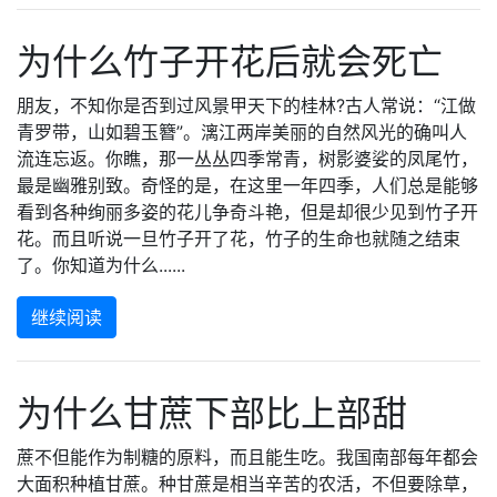
为什么竹子开花后就会死亡
朋友，不知你是否到过风景甲天下的桂林?古人常说：“江做
青罗带，山如碧玉簪”。漓江两岸美丽的自然风光的确叫人
流连忘返。你瞧，那一丛丛四季常青，树影婆娑的凤尾竹，
最是幽雅别致。奇怪的是，在这里一年四季，人们总是能够
看到各种绚丽多姿的花儿争奇斗艳，但是却很少见到竹子开
花。而且听说一旦竹子开了花，竹子的生命也就随之结束
了。你知道为什么......
继续阅读
为什么甘蔗下部比上部甜
蔗不但能作为制糖的原料，而且能生吃。我国南部每年都会
大面积种植甘蔗。种甘蔗是相当辛苦的农活，不但要除草，