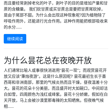
而且要经常剥掉老化的叶子，剥叶子的目的是增加产量和甘
蔗的含糖量。 我们砍甘蔗或买甘蔗总是要把甘蔗尾砍掉，
是由于尾部不甜。为什么会出现这种现象呢?因为植物除了
呼吸作用外，还能进行光合作用。这种作用能把根部吸收来
的水分......
继续阅读
为什么昙花总在夜晚开放
人们通常比喻人或事很快消逝用“昙花一现”；而观赏昙花开
放又应该“秉烛夜游”。这是什么原因呢? 昙花最初生长于墨
西哥和非洲南部，那里的气候炎热而且干燥，昼夜温差十分
大。昙花的花朵十分美丽，而且盛开时大如碗口，中间却洁
白如雪，四周颜色为浅红或绛紫。昙花十分娇嫩，假如在白
天开放，马上会被沙漠里那毒辣的太阳晒焦。但夜晚气候
相......