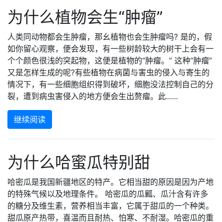
为什么植物会生“肿瘤”
人类同动物都会生肿瘤，那幺植物也会生肿瘤吗? 是的，假
如你留心观察，便会发现，有一些树龄较大的树干上会有一
个个颜色很浅的突起物，这便是植物的“肿瘤。” 这种“肿瘤”
又是怎样生成的呢?有些植物在病菌与害虫的侵入与寄生的
情况下，有一些细胞组织得到破坏，细胞没法控制自己的分
裂，遭到病虫害侵入的地方便会生出赘瘤。此......
继续阅读
为什么哈蜜瓜特别甜
哈密瓜是我国新疆地区的特产。它相当甜的原因是因为产地
的特殊气候以及地理条件。 哈密瓜的瓜瓤、瓜汁含有许多
的糖分及维生素，营养相当丰富，它属于甜瓜的一个种类。
甜瓜原产热带，喜温而且耐热、怕寒、不耐湿。哈密瓜的重