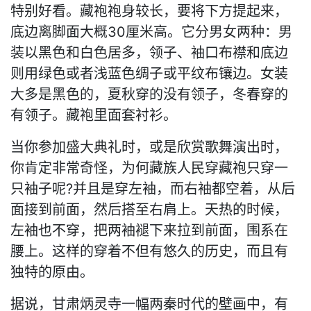
特别好看。藏袍袍身较长，要将下方提起来，
底边离脚面大概30厘米高。它分男女两种：男
装以黑色和白色居多，领子、袖口布襟和底边
则用绿色或者浅蓝色绸子或平纹布镶边。女装
大多是黑色的，夏秋穿的没有领子，冬春穿的
有领子。藏袍里面套衬衫。
当你参加盛大典礼时，或是欣赏歌舞演出时，
你肯定非常奇怪，为何藏族人民穿藏袍只穿一
只袖子呢?并且是穿左袖，而右袖都空着，从后
面接到前面，然后搭至右肩上。天热的时候，
左袖也不穿，把两袖褪下来拉到前面，围系在
腰上。这样的穿着不但有悠久的历史，而且有
独特的原由。
据说，甘肃炳灵寺一幅两秦时代的壁画中，有