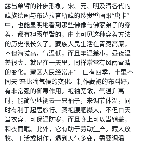
露出单臂的神佛形象。宋、元、明及清各代的
藏族绘画与布达拉宫所藏的珍贵壁画跟“唐卡”
中，也能显明地看到那些佛像与佛家弟子的穿
着，都有袒露单臂的，由此可见这种穿着方法
的历史很长久了。藏族人民生活在青藏高原，
不但海拔高，气温低，而且年温差小，昼夜温
差很大。就是在一天里，同样常常有风雨雪晴
的变化。藏区人民经常用“一山有四季，十里不
同天”来比喻气候的变化。制作藏袍的布料好，
有非常强的御寒作用。袍袖宽敞，气温升高
时，能简便地褪去一只袖子，来调节体温，同
时有利于起居旅行。藏袍腰肥襟大，不但白天
当衣穿，可保温防寒，而且晚上可以当铺盖，
和衣而眠。此外，它有助于劳动生产。藏人放
牧、干活或耕作，遇到天气多变，需要调温