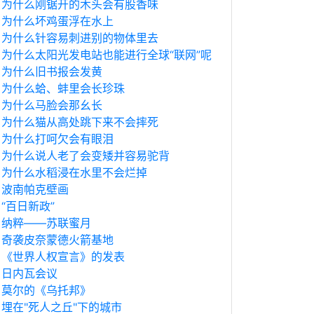
为什么刚锯开的木头会有股香味
为什么坏鸡蛋浮在水上
为什么针容易刺进别的物体里去
为什么太阳光发电站也能进行全球“联网”呢
为什么旧书报会发黄
为什么蛤、蚌里会长珍珠
为什么马脸会那幺长
为什么猫从高处跳下来不会摔死
为什么打呵欠会有眼泪
为什么说人老了会变矮并容易驼背
为什么水稻浸在水里不会烂掉
波南帕克壁画
“百日新政”
纳粹——苏联蜜月
奇袭皮奈蒙德火箭基地
《世界人权宣言》的发表
日内瓦会议
莫尔的《乌托邦》
埋在"死人之丘"下的城市