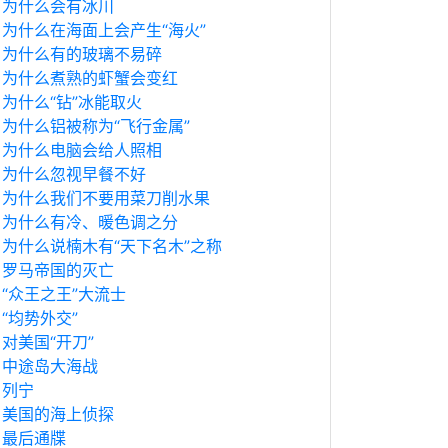
为什么会有冰川
为什么在海面上会产生“海火”
为什么有的玻璃不易碎
为什么煮熟的虾蟹会变红
为什么“钻”冰能取火
为什么铝被称为“飞行金属”
为什么电脑会给人照相
为什么忽视早餐不好
为什么我们不要用菜刀削水果
为什么有冷、暖色调之分
为什么说楠木有“天下名木”之称
罗马帝国的灭亡
“众王之王”大流士
“均势外交”
对美国“开刀”
中途岛大海战
列宁
美国的海上侦探
最后通牒