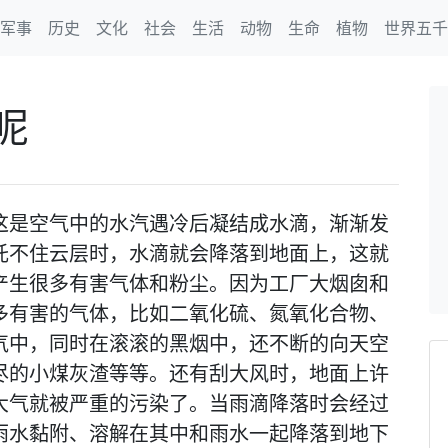
军事
历史
文化
社会
生活
动物
生命
植物
世界五千
呢
这是空气中的水汽遇冷后凝结成水滴，渐渐发
托不住云层时，水滴就会降落到地面上，这就
产生很多有害气体和粉尘。因为工厂大烟囱和
多有害的气体，比如二氧化硫、氮氧化合物、
气中，同时在滚滚的黑烟中，还不断的向天空
尽的小煤灰渣等等。还有刮大风时，地面上许
大气就被严重的污染了。当雨滴降落时会经过
雨水黏附、溶解在其中和雨水一起降落到地下